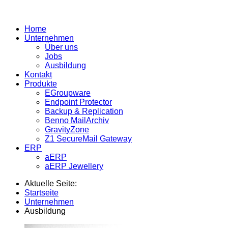
Home
Unternehmen
Über uns
Jobs
Ausbildung
Kontakt
Produkte
EGroupware
Endpoint Protector
Backup & Replication
Benno MailArchiv
GravityZone
Z1 SecureMail Gateway
ERP
aERP
aERP Jewellery
Aktuelle Seite:
Startseite
Unternehmen
Ausbildung