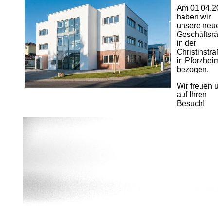
Am 01.04.2
haben wir
unsere neu
Geschäftsr
in der
Christinstr
in Pforzhei
bezogen.
Wir freuen 
auf Ihren
Besuch!