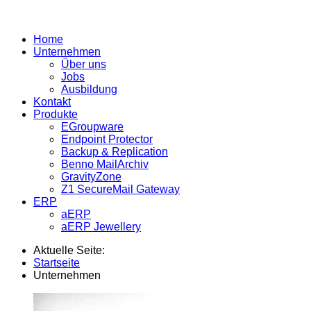
Home
Unternehmen
Über uns
Jobs
Ausbildung
Kontakt
Produkte
EGroupware
Endpoint Protector
Backup & Replication
Benno MailArchiv
GravityZone
Z1 SecureMail Gateway
ERP
aERP
aERP Jewellery
Aktuelle Seite:
Startseite
Unternehmen