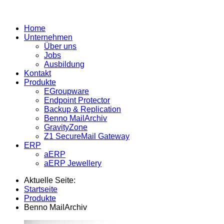
Home
Unternehmen
Über uns
Jobs
Ausbildung
Kontakt
Produkte
EGroupware
Endpoint Protector
Backup & Replication
Benno MailArchiv
GravityZone
Z1 SecureMail Gateway
ERP
aERP
aERP Jewellery
Aktuelle Seite:
Startseite
Produkte
Benno MailArchiv