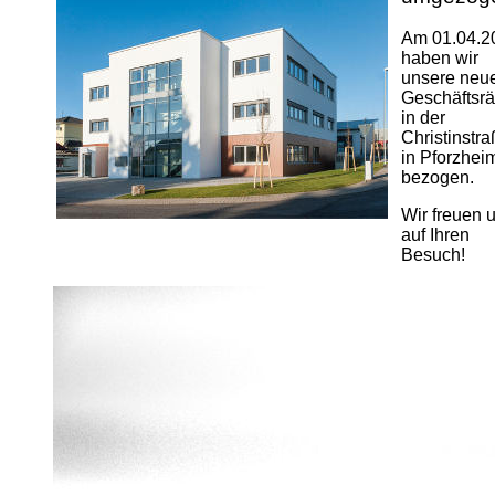
Am 01.04.2
haben wir
unsere neu
Geschäftsr
in der
Christinstr
in Pforzhei
bezogen.
Wir freuen 
auf Ihren
Besuch!