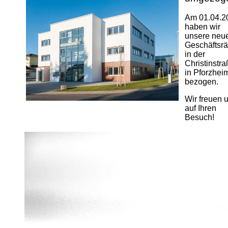
Am 01.04.2
haben wir
unsere neu
Geschäftsr
in der
Christinstr
in Pforzhei
bezogen.
Wir freuen 
auf Ihren
Besuch!