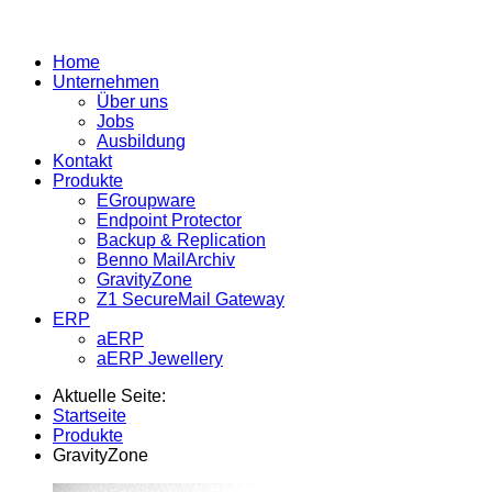
Home
Unternehmen
Über uns
Jobs
Ausbildung
Kontakt
Produkte
EGroupware
Endpoint Protector
Backup & Replication
Benno MailArchiv
GravityZone
Z1 SecureMail Gateway
ERP
aERP
aERP Jewellery
Aktuelle Seite:
Startseite
Produkte
GravityZone